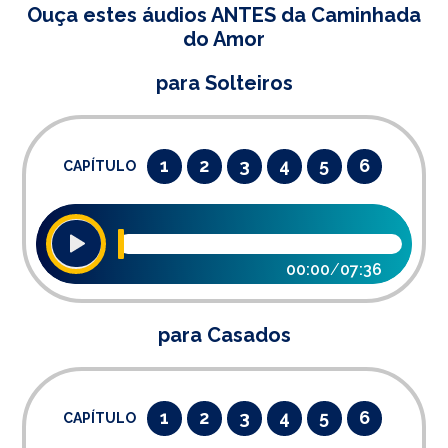
Ouça estes áudios ANTES da Caminhada
do Amor
para Solteiros
1
2
3
4
5
6
CAPÍTULO
00:00
/
07:36
para Casados
1
2
3
4
5
6
CAPÍTULO